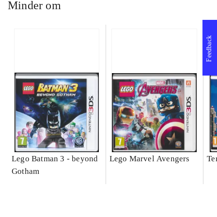
Minder om
Feedback
Lego Batman 3 - beyond
Lego Marvel Avengers
Te
Gotham