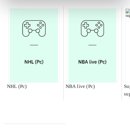
NHL (Pc)
NBA live (Pc)
Su
su
ch