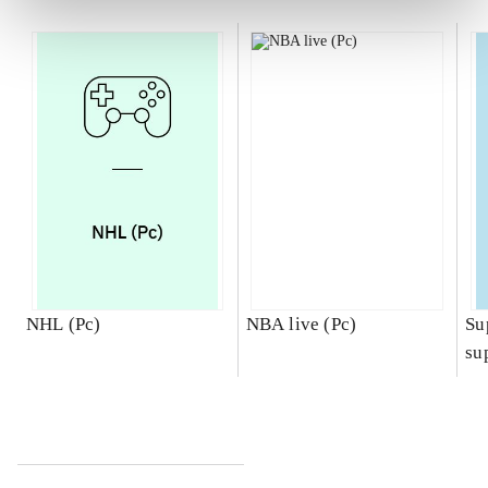
NHL (Pc)
NBA live (Pc)
Su
su
ch