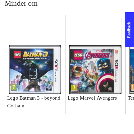
Minder om
Feedback
Lego Batman 3 - beyond
Lego Marvel Avengers
Te
Gotham