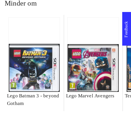
Minder om
Feedback
Lego Batman 3 - beyond
Lego Marvel Avengers
Te
Gotham