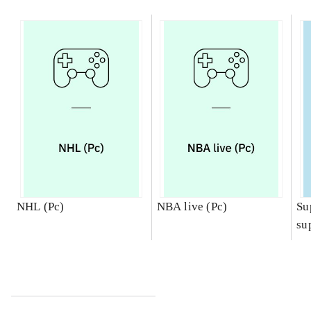
NHL (Pc)
NBA live (Pc)
Su
su
ch