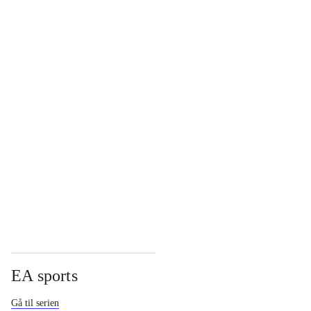
...
...
...
...
EA sports
Gå til serien