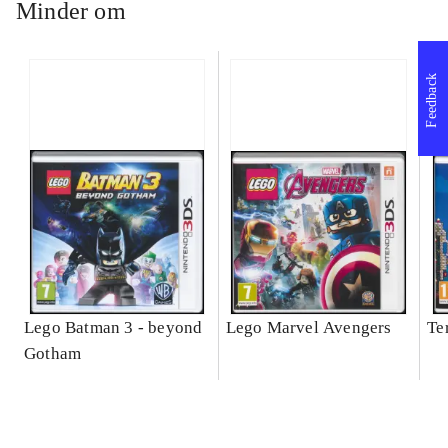
Minder om
Feedback
Lego Batman 3 - beyond
Lego Marvel Avengers
Te
Gotham