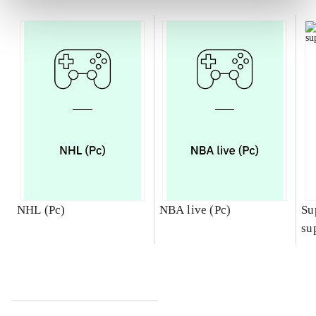
NHL (Pc)
NBA live (Pc)
Su
su
ch