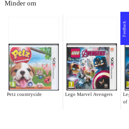
Minder om
Feedback
Petz countryside
Lego Marvel Avengers
Le
of