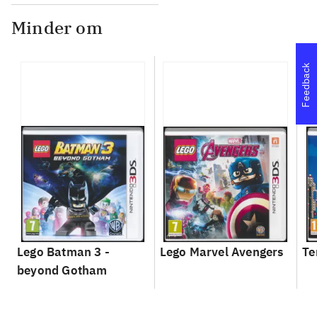
Minder om
Feedback
Lego Batman 3 -
Lego Marvel Avengers
Te
beyond Gotham