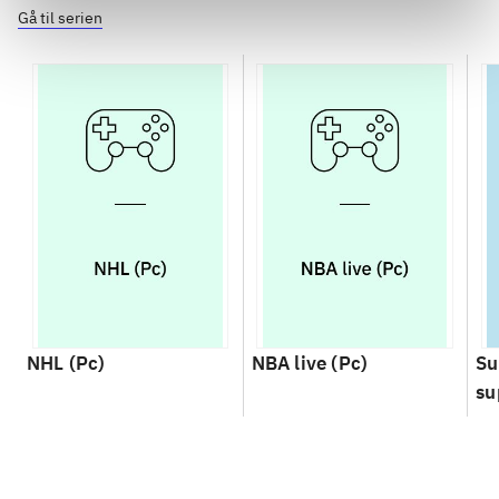
Gå til serien
NHL (Pc)
NBA live (Pc)
Su
su
ch