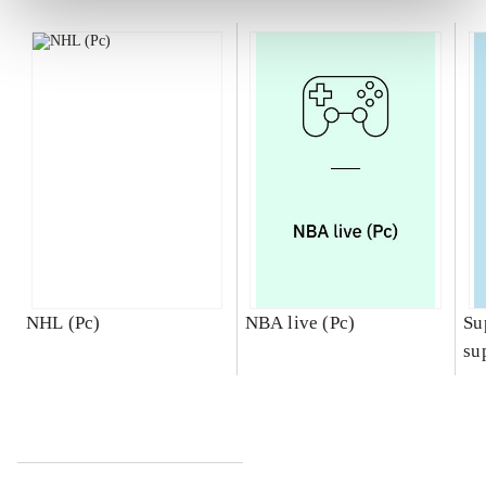
NHL (Pc)
NBA live (Pc)
Su
su
ch