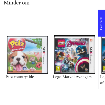
Minder om
Feedback
Petz countryside
Lego Marvel Avengers
Le
of