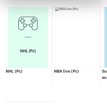
NHL (Pc)
NBA live (Pc)
Su
su
ch