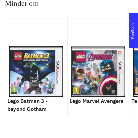
Minder om
Feedback
Lego Batman 3 -
Lego Marvel Avengers
Te
beyond Gotham