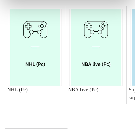
NHL (Pc)
NBA live (Pc)
Su
su
ch