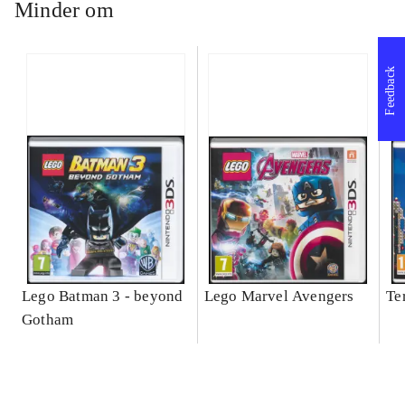
Minder om
Feedback
Lego Batman 3 - beyond
Lego Marvel Avengers
Te
Gotham