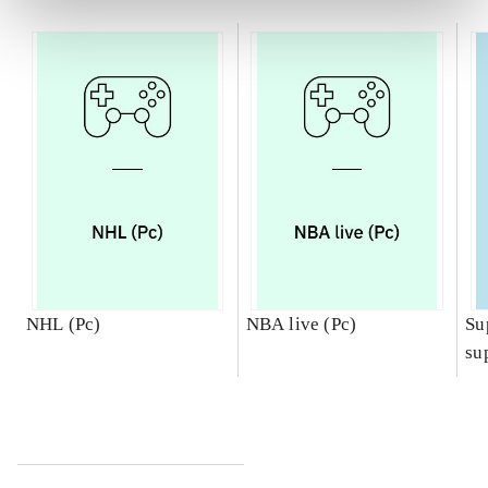
NHL (Pc)
NBA live (Pc)
Su
su
ch