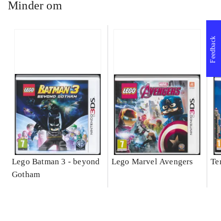
Minder om
Feedback
Lego Batman 3 - beyond
Lego Marvel Avengers
Te
Gotham