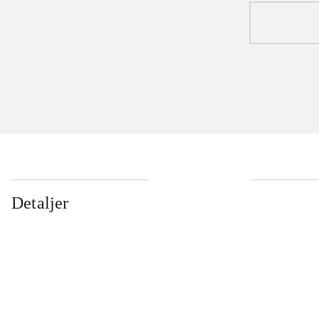
Detaljer
...
...
...
...