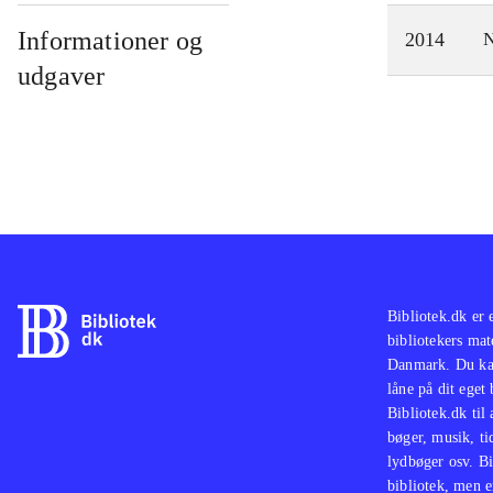
Informationer og
2014
N
udgaver
Bibliotek.dk er 
bibliotekers mat
Danmark. Du kan
låne på dit eget
Bibliotek.dk til
bøger, musik, tid
lydbøger osv. Bi
bibliotek, men e