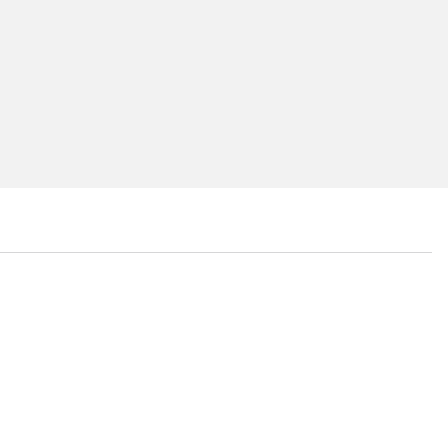
...
...