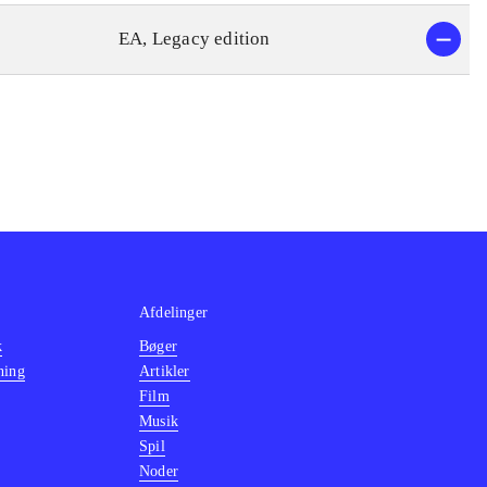
EA, Legacy edition
Afdelinger
k
Bøger
ning
Artikler
Film
Musik
Spil
Noder