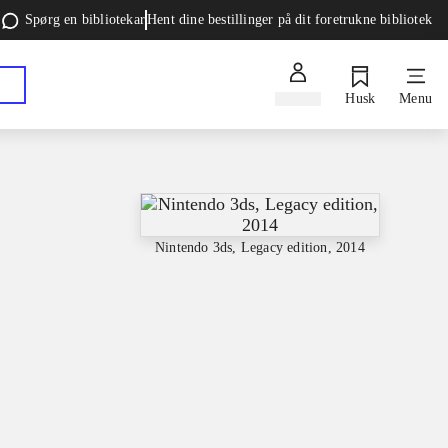
Spørg en bibliotekar
Hent dine bestillinger på dit foretrukne bibliotek
Log ind
Husk
Menu
Nintendo 3ds, Legacy edition, 2014