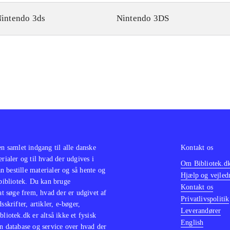
intendo 3ds
Nintendo 3DS
en samlet indgang til alle danske
Kontakt os
erialer og til hvad der udgives i
Om Bibliotek.d
 bestille materialer og så hente og
Hjælp og vejled
 bibliotek. Du kan bruge
Kontakt os
 at søge frem, hvad der er udgivet af
Privatlivspolitik
sskrifter, artikler, e-bøger,
Leverandører
bliotek.dk er altså ikke et fysisk
English
n database og service over hvad der