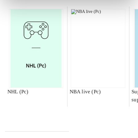
NHL (Pc)
NBA live (Pc)
Su
su
ch