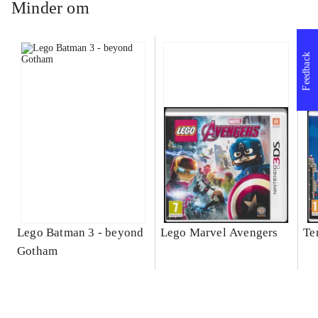
Minder om
Feedback
Lego Batman 3 - beyond
Lego Marvel Avengers
Te
Gotham