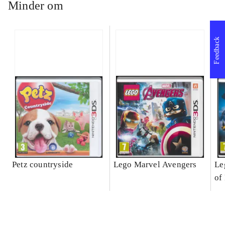
Minder om
Feedback
Petz countryside
Lego Marvel Avengers
Le
of