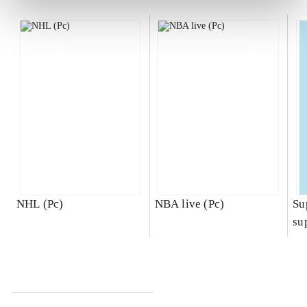
NHL (Pc)
NBA live (Pc)
Su
su
ch