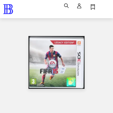
Søg
Log ind
Husk
Menu
Spil / computerspil
Nintendo 3ds, Legacy edition, 2014