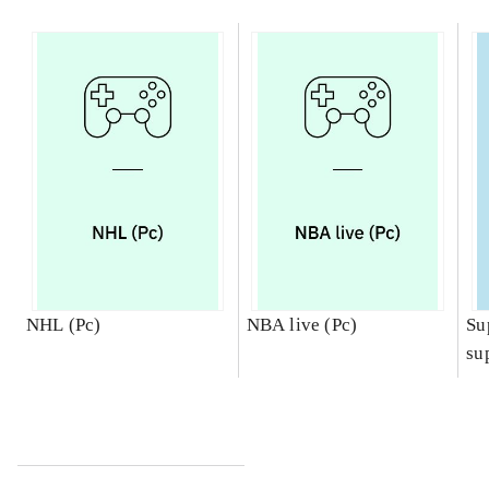
NHL (Pc)
NBA live (Pc)
Su
su
ch