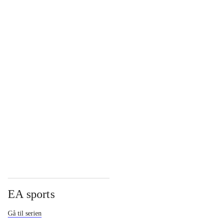
...
...
...
...
EA sports
Gå til serien