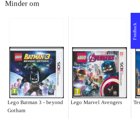
Minder om
Feedback
Lego Batman 3 - beyond
Lego Marvel Avengers
Te
Gotham