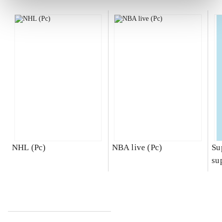
NHL (Pc)
NBA live (Pc)
Su
su
ch