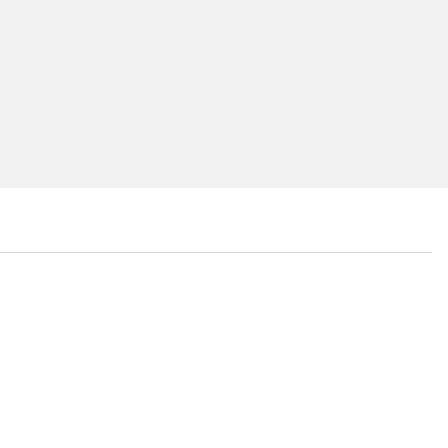
...
...