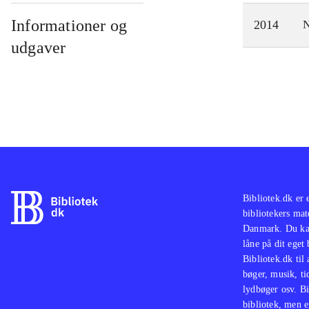
Informationer og
2014
N
udgaver
Bibliotek.dk er 
bibliotekers mat
Danmark. Du kan
låne på dit eget
Bibliotek.dk til
bøger, musik, tid
lydbøger osv. Bi
bibliotek, men e