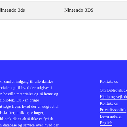
intendo 3ds
Nintendo 3DS
en samlet indgang til alle danske
Kontakt os
erialer og til hvad der udgives i
Om Bibliotek.d
 bestille materialer og så hente og
Hjælp og vejled
 bibliotek. Du kan bruge
Kontakt os
 at søge frem, hvad der er udgivet af
Privatlivspolitik
sskrifter, artikler, e-bøger,
Leverandører
bliotek.dk er altså ikke et fysisk
English
n database og service over hvad der