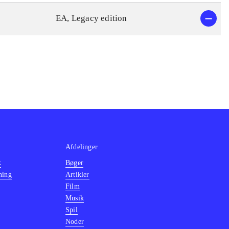
EA, Legacy edition
Afdelinger
k
Bøger
ning
Artikler
Film
Musik
Spil
Noder