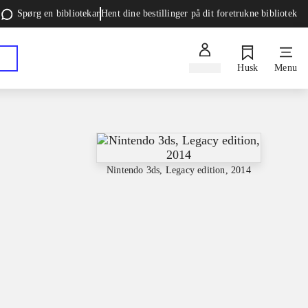
Spørg en bibliotekar
Hent dine bestillinger på dit foretrukne bibliotek
Log ind
Husk
Menu
Nintendo 3ds, Legacy edition, 2014