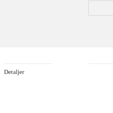
Detaljer
...
...
...
...