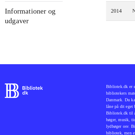
Informationer og
2014
N
udgaver
Bibliotek.dk er 
bibliotekers mat
Danmark. Du kan
låne på dit eget
Bibliotek.dk til
bøger, musik, tid
lydbøger osv. Bi
bibliotek, men e