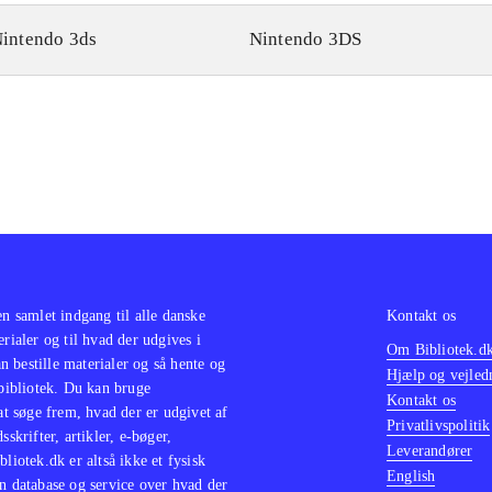
intendo 3ds
Nintendo 3DS
en samlet indgang til alle danske
Kontakt os
erialer og til hvad der udgives i
Om Bibliotek.d
 bestille materialer og så hente og
Hjælp og vejled
 bibliotek. Du kan bruge
Kontakt os
 at søge frem, hvad der er udgivet af
Privatlivspolitik
sskrifter, artikler, e-bøger,
Leverandører
bliotek.dk er altså ikke et fysisk
English
n database og service over hvad der