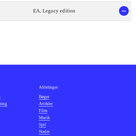
EA, Legacy edition
Afdelinger
k
Bøger
ning
Artikler
Film
Musik
Spil
Noder