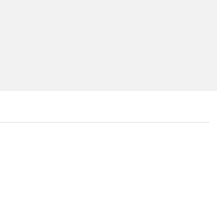
...
...