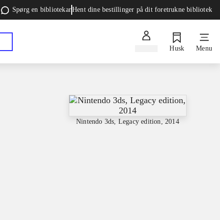
Spørg en bibliotekar
Hent dine bestillinger på dit foretrukne bibliotek
Log ind
Husk
Menu
Nintendo 3ds, Legacy edition, 2014