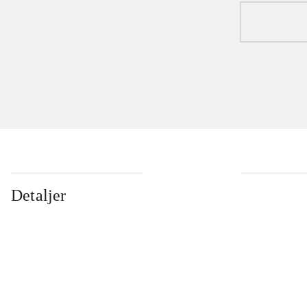
Detaljer
...
...
...
...