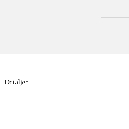
Detaljer
...
...
...
...