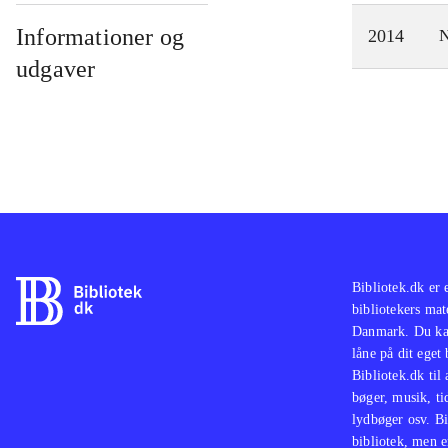
Informationer og
2014
N
udgaver
Bibliotek.dk er 
bibliotekers mat
Danmark. Du kan
låne på dit eget
Bibliotek.dk til
bøger, musik, tid
lydbøger osv. Bi
bibliotek, men e