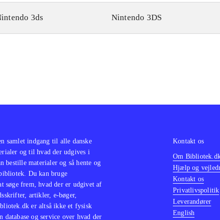
intendo 3ds
Nintendo 3DS
en samlet indgang til alle danske
Kontakt os
erialer og til hvad der udgives i
Om Bibliotek.d
 bestille materialer og så hente og
Hjælp og vejled
 bibliotek. Du kan bruge
Kontakt os
 at søge frem, hvad der er udgivet af
Privatlivspolitik
sskrifter, artikler, e-bøger,
Leverandører
bliotek.dk er altså ikke et fysisk
English
n database og service over hvad der