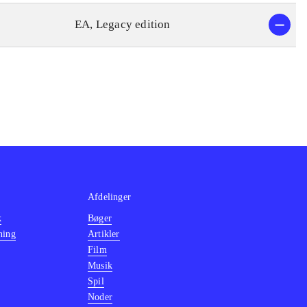
EA, Legacy edition
Afdelinger
k
Bøger
ning
Artikler
Film
Musik
Spil
Noder