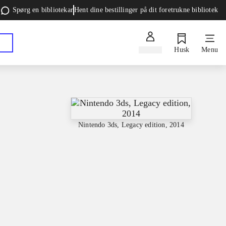
Spørg en bibliotekar
Hent dine bestillinger på dit foretrukne bibliotek
Log ind
Husk
Menu
Nintendo 3ds, Legacy edition, 2014