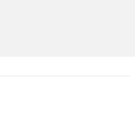
...
...