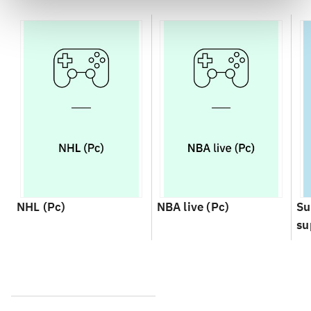
NHL (Pc)
NBA live (Pc)
Su
su
ch