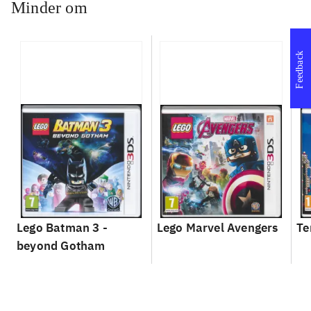
Minder om
Feedback
Lego Batman 3 -
Lego Marvel Avengers
Te
beyond Gotham