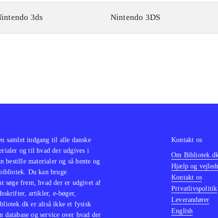
intendo 3ds
Nintendo 3DS
en samlet indgang til alle danske
Kontakt os
erialer og til hvad der udgives i
Om Bibliotek.d
 bestille materialer og så hente og
Hjælp og vejled
 bibliotek. Du kan bruge
Kontakt os
 at søge frem, hvad der er udgivet af
Privatlivspolitik
sskrifter, artikler, e-bøger,
Leverandører
bliotek.dk er altså ikke et fysisk
English
n database og service over hvad der