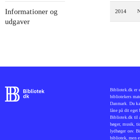
Informationer og
2014
N
udgaver
Bibliotek.dk er 
bibliotekers mat
Danmark. Du kan
låne på dit eget
Bibliotek.dk til
bøger, musik, tid
lydbøger osv. Bi
bibliotek, men e