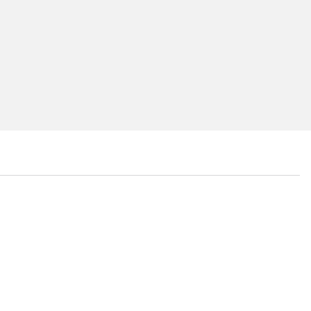
...
...