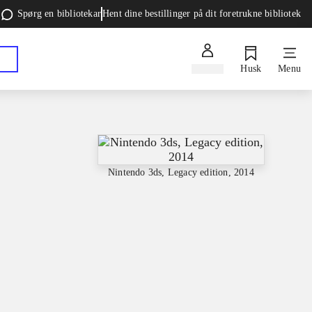
Spørg en bibliotekar
Hent dine bestillinger på dit foretrukne bibliotek
Log ind
Husk
Menu
Nintendo 3ds, Legacy edition, 2014