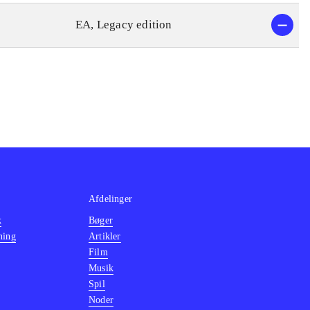
EA, Legacy edition
Afdelinger
k
Bøger
ning
Artikler
Film
Musik
Spil
Noder