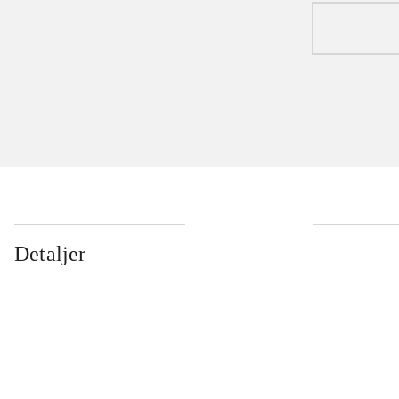
Detaljer
...
...
...
...