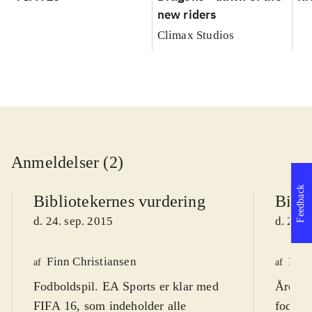
new riders
Climax Studios
Anmeldelser (2)
Feedback
Bibliotekernes vurdering
Bibli
d. 24. sep. 2015
d. 24. 
Finn Christiansen
Pete
af
af
Fodboldspil. EA Sports er klar med
Årets u
FIFA 16, som indeholder alle
fodbol