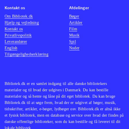
sværhedsgraden er hævet. Det er igen
grundl
Kontakt os
Afdelinger
til glæde for entusiasterne og nok
mere b
Om Bibliotek.dk
Bøger
også derfor, at jeg finder multiplayer
indstil
Hjælp og vejledning
Artikler
Kontakt os
mod tilsvarende uduelige
Film
frihed i
Privatlivspolitik
Musik
modstandere klart sjovest. Grafik og
Den stø
Leverandører
Spil
teknik ligger i topklassen. PEGI: 3.
det fi
English
Noder
Kan magtes fra 9 år
.
soccer
Tilgængelighedserklæring
"PES 2016" som også netop er
en nær
udgivet, har fået fremragende
anmeldelser og af mange kaldt det
Bibliotek.dk er en samlet indgang til alle danske bibliotekers
bedste fodboldspil nogensinde
.
materialer og til hvad der udgives i Danmark. Du kan bestille
materialer og så hente og låne på dit eget bibliotek. Du kan bruge
Bibliotek.dk til at søge frem, hvad der er udgivet af bøger, musik,
tidsskrifter, artikler, e-bøger, lydbøger osv. Bibliotek.dk er altså ikke
et fysisk bibliotek, men en database og service over hvad der findes på
danske offentlige biblioteker, som du kan bestille og få leveret til dit
lokale bibliotek.