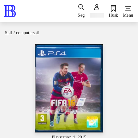
Søg
Log ind
Husk
Menu
Spil / computerspil
Playstation 4, 2015