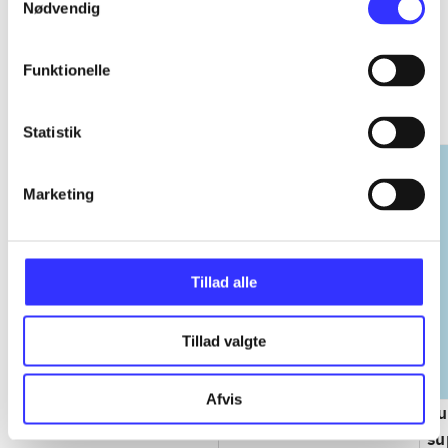
Nødvendig
EA sports
Funktionelle
Gå til serien
Statistik
Marketing
Tillad alle
Tillad valgte
Afvis
NHL (Pc)
NBA live (Pc)
Su
su