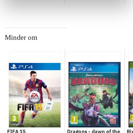
ch
Minder om
FIFA 15
Dragons - dawn of the
Ri