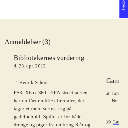
Feedback
Anmeldelser (3)
Bibliotekernes vurdering
d. 23. apr. 2012
Game r
Henrik Schou
af
PS3, Xbox 360. FIFA street-serien
Jonas 
af
har nu fået en lille efternøler, der
Nr. 126
tager et mere seriøst kig på
gadefodbold. Spillet er for både
Læs an
drenge og piger fra omkring 8 år og