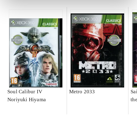
Soul Calibur IV
Metro 2033
Sai
Noriyuki Hiyama
th