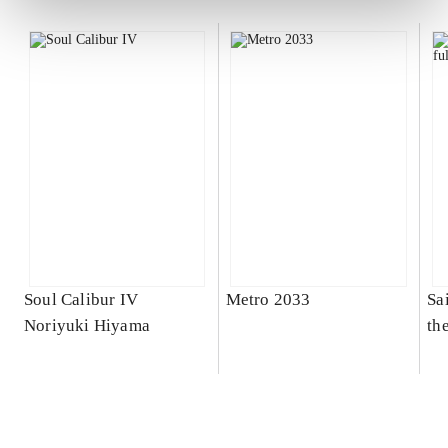
Soul Calibur IV
Metro 2033
Sai
Noriyuki Hiyama
th