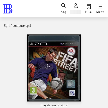
Søg
Log ind
Husk
Menu
Spil / computerspil
Playstation 3, 2012