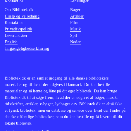
Kontakt os
Afdelinger
måske skulle tro. Faktisk ligner det
Om Bibliotek.dk
Bøger
nærmere FIFA 12 - bare på gadeplan
Hjælp og vejledning
Artikler
med færre spillere
.
Kontakt os
Film
Det er fire år siden sidste FIFA street
Privatlivspolitik
Musik
Leverandører
Spil
udkom og det gør i sig selv spillet
English
Noder
her til noget som FIFA-fans vil
Tilgængelighedserklæring
hungre efter. Spillet lever dog op til
forventningerne, idet det leverer
fantastisk flot og underholdende
gadefodbold
.
Bibliotek.dk er en samlet indgang til alle danske bibliotekers
materialer og til hvad der udgives i Danmark. Du kan bestille
materialer og så hente og låne på dit eget bibliotek. Du kan bruge
Bibliotek.dk til at søge frem, hvad der er udgivet af bøger, musik,
tidsskrifter, artikler, e-bøger, lydbøger osv. Bibliotek.dk er altså ikke
et fysisk bibliotek, men en database og service over hvad der findes på
danske offentlige biblioteker, som du kan bestille og få leveret til dit
lokale bibliotek.