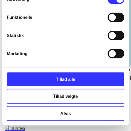
Funktionelle
Statistik
Marketing
NHL (Pc)
NBA live (Pc)
Su
su
Tillad alle
ch
Tillad valgte
Afvis
Xbox 360 classics
Gå til serien