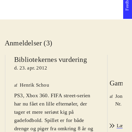
Feedback
Anmeldelser (3)
Bibliotekernes vurdering
d. 23. apr. 2012
Game r
Henrik Schou
af
PS3, Xbox 360. FIFA street-serien
Jonas 
af
har nu fået en lille efternøler, der
Nr. 126
tager et mere seriøst kig på
gadefodbold. Spillet er for både
Læs an
drenge og piger fra omkring 8 år og