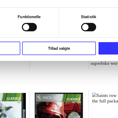
Funktionelle
Statistik
Tillad valgte
NBA live (Pc)
Superbike 20
superbike wor
championship