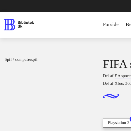
Forside
B
Spil / computerspil
FIFA 
Del af
EA sport
Del af
Xbox 360 
Playstation 3