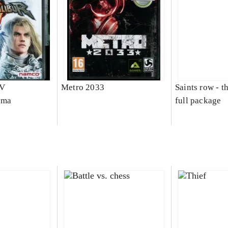
IV
Metro 2033
Saints row - th
ama
full package