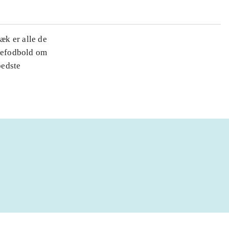
æk er alle de
adefodbold om
bedste