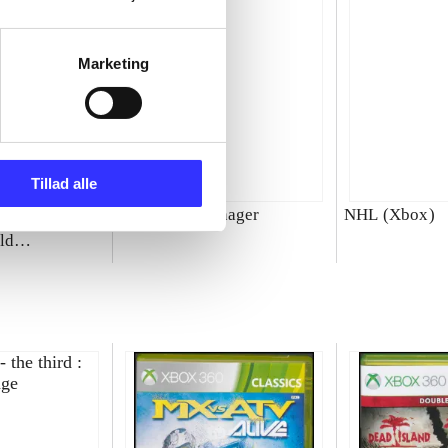
Marketing
Tillad alle
00 : SBK
Total club manager
NHL (Xbox)
ld