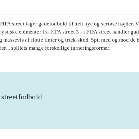
FIFA street tager gadefodbold til helt nye og seriøse højder. V
ystiske elementer fra FIFA street 3 - i FIFA street handler g
og massevis af flotte finter og trick-skud. Spil med og mod de 
rden i spillets mange forskellige turneringsformer.
streetfodbold