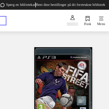
Spørg en bibliotekar
Hent dine bestillinger på dit foretrukne bibliotek
Log ind
Husk
Menu