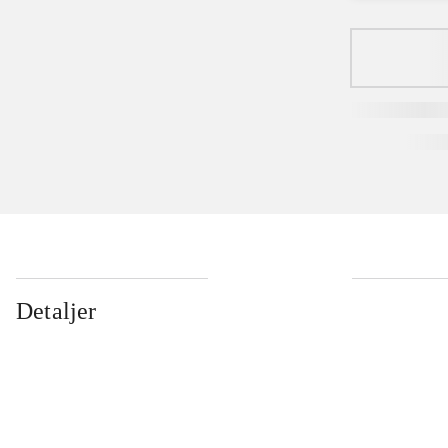
Detaljer
...
...
...
...