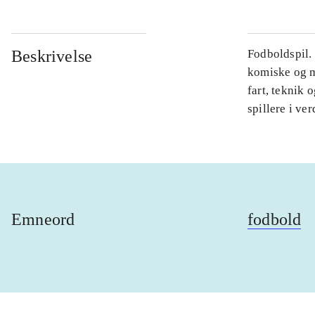
Beskrivelse
Fodboldspil. 
komiske og m
fart, teknik 
spillere i ve
Emneord
fodbold