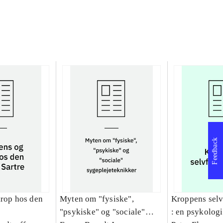
Feedback
krop hos den
Myten om "fysiske",
Kroppens sel
"psykiske" og "sociale"
: en psykologi