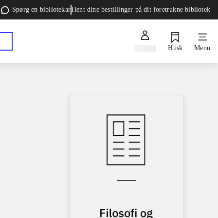
Spørg en bibliotekar
Hent dine bestillinger på dit foretrukne bibliotek
Log ind
Husk
Menu