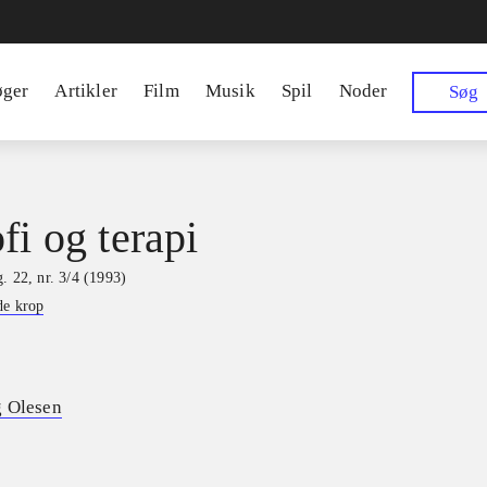
øger
Artikler
Film
Musik
Spil
Noder
Søg
fi og terapi
. 22, nr. 3/4 (1993)
de krop
g Olesen