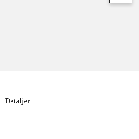
Detaljer
...
...
...
...