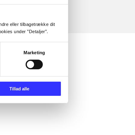
dre eller tilbagetrække dit
okies under ”Detaljer”.
Marketing
Tillad alle