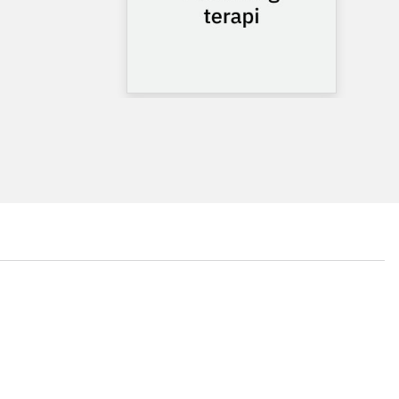
...
...