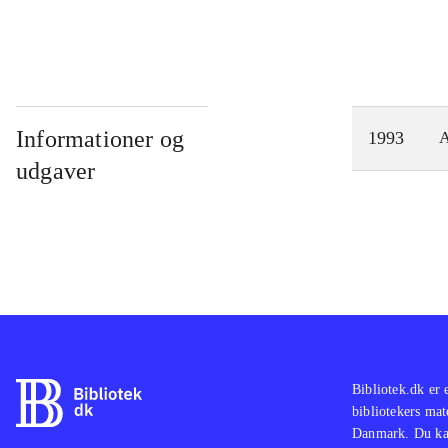
Informationer og
1993
A
udgaver
Bibliotek.dk er 
bibliotekers mat
Danmark. Du kan