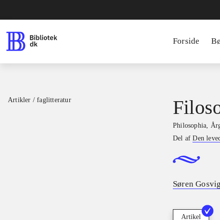
Forside
B
Artikler / faglitteratur
Filoso
Philosophia
,
Årg
Del af
Den leve
Søren Gosvi
Artikel