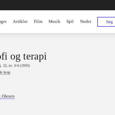
øger
Artikler
Film
Musik
Spil
Noder
Søg
fi og terapi
. 22, nr. 3/4 (1993)
de krop
g Olesen