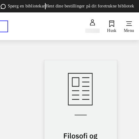
Spørg en bibliotekar
Hent dine bestillinger på dit foretrukne bibliotek
Log ind
Husk
Menu