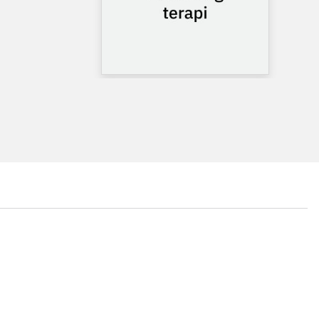
...
...