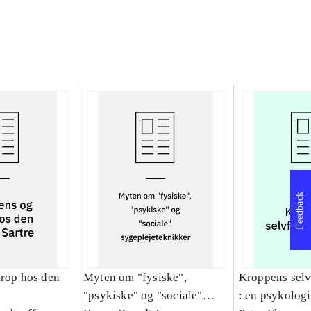
Feedback
krop hos den
Myten om "fysiske",
Kroppens sel
"psykiske" og "sociale"
: en psykologi