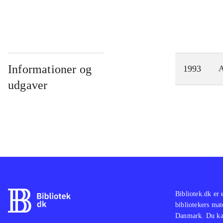
Informationer og
1993
A
udgaver
Bibliotek.dk er 
bibliotekers mat
Danmark. Du kan