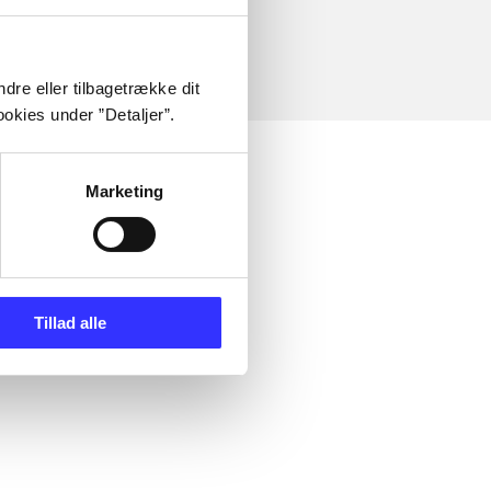
dre eller tilbagetrække dit
okies under ”Detaljer”.
Marketing
Tillad alle