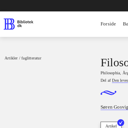
Forside
B
Artikler / faglitteratur
Filoso
Philosophia
,
Årg
Del af
Den leve
Søren Gosvi
Artikel