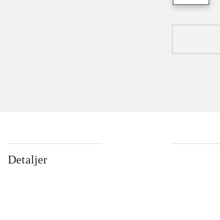
Detaljer
...
...
...
...