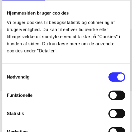
Artiklerne i
handler ofte om
Hjemmesiden bruger cookies
Vi bruger cookies til besøgsstatistik og optimering af
brugervenlighed. Du kan til enhver tid ændre eller
tilbagetrække dit samtykke ved at klikke på ”Cookies” i
bunden af siden. Du kan læse mere om de anvendte
cookies under ”Detaljer”.
Artikler med samme emner
Fra
Samtykkevalg
Nødvendig
Funktionelle
Statistik
Artikler
Alle registrerede artikler fordelt på udgivelser
Marketing