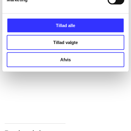
...
Tillad alle
...
Tillad valgte
...
Afvis
...
...