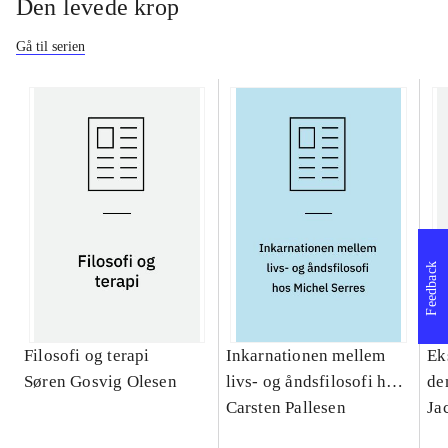
Den levede krop
Gå til serien
Feedback
Filosofi og terapi
Inkarnationen mellem
Ek
Søren Gosvig Olesen
livs- og åndsfilosofi hos
de
Michel Serres : et
Carsten Pallesen
Ja
teologisk bidrag