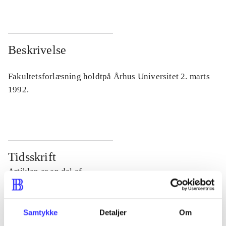
Beskrivelse
Fakultetsforlæsning holdtpå Århus Universitet 2. marts
1992.
Tidsskrift
Artiklen er en del af
lorem ipsum dolor sit amet ...
Samtykke
Detaljer
Om
Tidsskrift