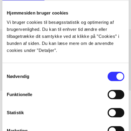
Artiklerne i
handler ofte om
Hjemmesiden bruger cookies
Vi bruger cookies til besøgsstatistik og optimering af
brugervenlighed. Du kan til enhver tid ændre eller
tilbagetrække dit samtykke ved at klikke på ”Cookies” i
bunden af siden. Du kan læse mere om de anvendte
cookies under ”Detaljer”.
Artikler med samme emner
Fra
Samtykkevalg
Nødvendig
Funktionelle
Statistik
Artikler
Alle registrerede artikler fordelt på udgivelser
Marketing