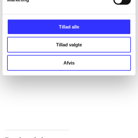
...
Tillad alle
...
Tillad valgte
...
Afvis
...
...