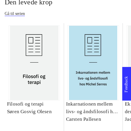
Den levede krop
Gå til serien
Feedback
Filosofi og terapi
Inkarnationen mellem
Ek
Søren Gosvig Olesen
livs- og åndsfilosofi hos
de
Michel Serres : et
Carsten Pallesen
Ja
teologisk bidrag