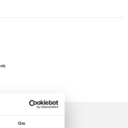
 om
Om