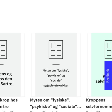
Feedback
 krop hos
Myten om "fysiske",
Kroppens
artre
"psykiske" og "sociale"
selvfornemme