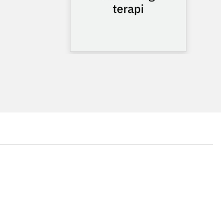
...
...