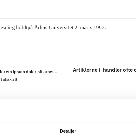
læsning holdtpå Århus Universitet 2. marts 1992.
Artiklerne i
handler ofte
lorem ipsum dolor sit amet ...
Tidsskrift
Detaljer