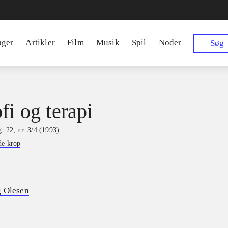
øger
Artikler
Film
Musik
Spil
Noder
Søg
fi og terapi
. 22, nr. 3/4 (1993)
de krop
g Olesen