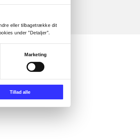
dre eller tilbagetrække dit
okies under ”Detaljer”.
Marketing
Tillad alle