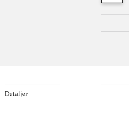
Detaljer
...
...
...
...