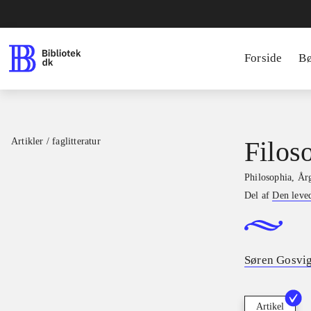
Forside
B
Artikler / faglitteratur
Filoso
Philosophia
,
Årg
Del af
Den leve
Søren Gosvi
Artikel