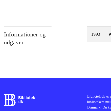
Informationer og
A
1993
udgaver
Bibliotek.dk er 
bibliotekers mat
Danmark. Du kan