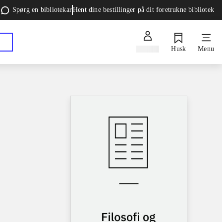
Spørg en bibliotekar
Hent dine bestillinger på dit foretrukne bibliotek
Log ind
Husk
Menu