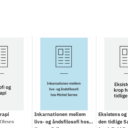
erapi
Inkarnationen mellem
Eksistens og
livs- og åndsfilosofi hos
den tidlige S
 Olesen