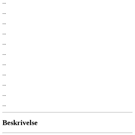
...
...
...
...
...
...
...
...
...
...
...
Beskrivelse