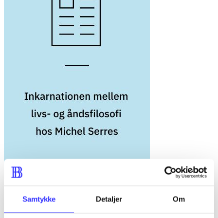
Inkarnationen mellem livs- og åndsfilosofi hos Michel Serres : et
Samtykke
Detaljer
Om
teologisk bidrag