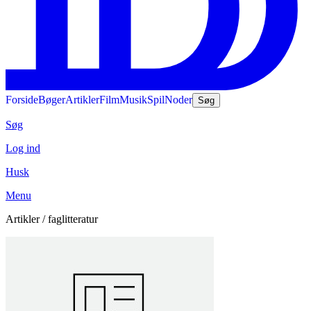
Forside
Bøger
Artikler
Film
Musik
Spil
Noder
Søg
Søg
Log ind
Husk
Menu
Artikler / faglitteratur