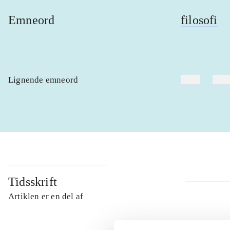
Emneord
filosofi
Lignende emneord
heste
børn
Tidsskrift
Artiklen er en del af