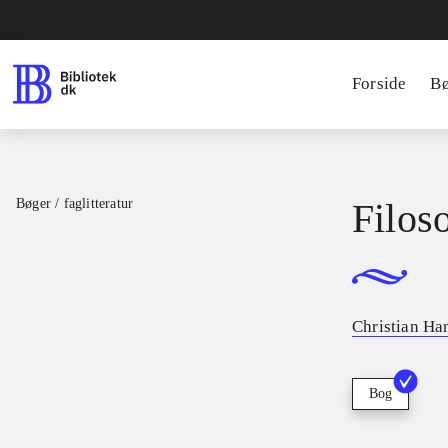
Forside
B
Bøger / faglitteratur
Filos
Christian Ha
Bog