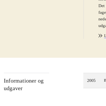
Det 
fage
nede
udga
stil
L
spør
spør
vise
filo
kan 
grun
og d
Informationer og
2005
spør
udgaver
fors
imel
enhv