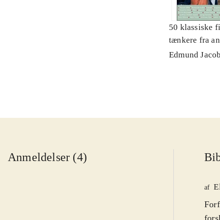
50 klassiske fi
tænkere fra ant
dag
Edmund Jaco
Anmeldelser (4)
Bib
E
af
Forf
fors