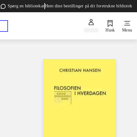
Spørg en bibliotekar
Hent dine bestillinger på dit foretrukne bibliotek
Log ind
Husk
Menu