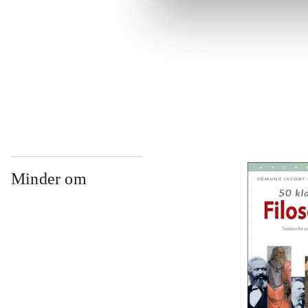
...
...
Minder om