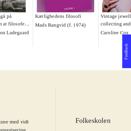
 gå på
Kærlighedens filosofi
Vintage jewell
 at filosofere
collecting an
Mads Rangvid (f. 1974)
twentieth-cen
son Ladegaard
Caroline Cox
Feedback
Folkeskolen
oksne med vidt
organisering.