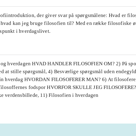
sofiintroduktion, der giver svar på spørgsmålene: Hvad er filo
hvad kan jeg bruge filosofien til? Med en række filosofiske ø
spunkt i hverdagslivet.
en og hverdagen HVAD HANDLER FILOSOFIEN OM? 2) På sporet
d at stille spørgsmål, 4) Besværlige spørgsmål uden endegyldi
i din hverdag HVORDAN FILOSOFERER MAN? 6) At filosofere,
 I filosoffernes fodspor HVORFOR SKULLE JEG FILOSOFERE? 9
ke verdensbillede, 11) Filosofien i hverdagen