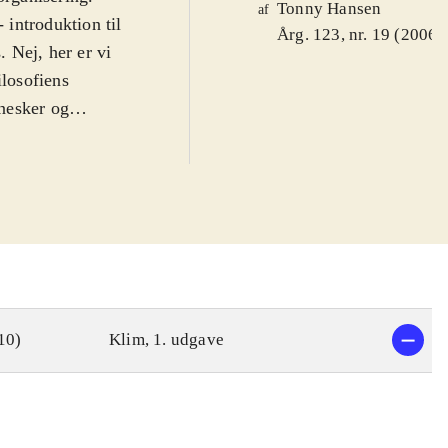
Tonny Hansen
af
 introduktion til
Årg. 123, nr. 19 (2006)
. Nej, her er vi
ilosofiens
nesker og
. stiller
filosofisk
. Forfatteren
lem til et
erer. Selvom man
n række
hed til visdom,
sidste del
10)
Klim, 1. udgave
ges meget
ok. Alle har ind
envendt til
 og