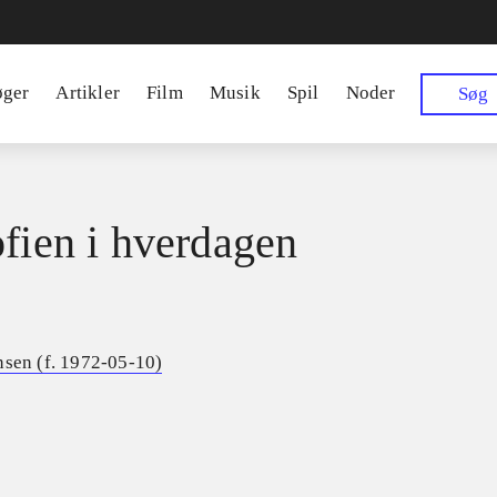
øger
Artikler
Film
Musik
Spil
Noder
Søg
ofien i hverdagen
nsen (f. 1972-05-10)