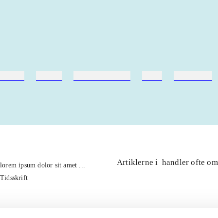
ebøger
ridning
hestesygdomme
vokal
sygdomme
Artiklerne i
handler ofte om
lorem ipsum dolor sit amet ...
Tidsskrift