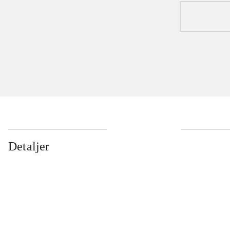
Detaljer
...
...
...
...