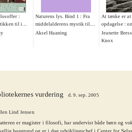
losoffer :
Naturens lys. Bind 1 : Fra
At tænke er at
ikken til i
middelalderens mystik til
opdagelse : om
renæssancens platonisme
med børn
by
Aksel Haaning
Jeanette Bres
Knox
liotekernes vurdering
d. 9. sep. 2005
llen Lind Jensen
atteren er magister i filosofi, har undervist både børn og v
kellig baggrund og er i dag udviklingschef i Center for Selv