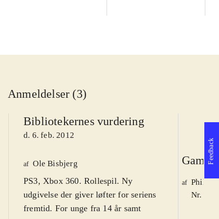
Anmeldelser (3)
Bibliotekernes vurdering
d. 6. feb. 2012
Feedback
Game r
Ole Bisbjerg
af
PS3, Xbox 360. Rollespil. Ny
Philip 
af
udgivelse der giver løfter for seriens
Nr. 125
fremtid. For unge fra 14 år samt