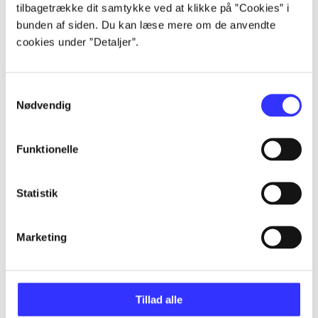
tilbagetrække dit samtykke ved at klikke på ”Cookies” i
Artikler
bunden af siden. Du kan læse mere om de anvendte
cookies under ”Detaljer”.
Alle registrerede artikler fordelt på udgivelser
...
Samtykkevalg
Nødvendig
...
Funktionelle
...
Statistik
...
Marketing
...
Tillad alle