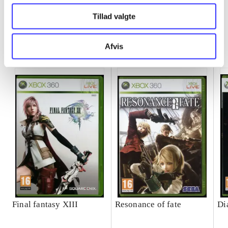
Tillad valgte
Minder om
Afvis
Final fantasy XIII
Resonance of fate
Di