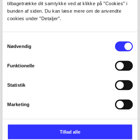
tilbagetrække dit samtykke ved at klikke på ”Cookies” i
Artikler
bunden af siden. Du kan læse mere om de anvendte
cookies under ”Detaljer”.
Alle registrerede artikler fordelt på udgivelser
...
Samtykkevalg
Nødvendig
...
Funktionelle
...
Statistik
...
Marketing
...
Tillad alle