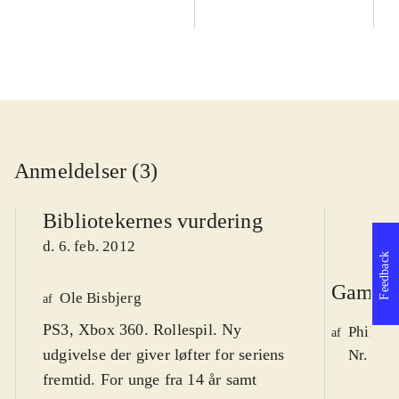
Anmeldelser (3)
Bibliotekernes vurdering
d. 6. feb. 2012
Feedback
Game r
Ole Bisbjerg
af
PS3, Xbox 360. Rollespil. Ny
Philip 
af
udgivelse der giver løfter for seriens
Nr. 125
fremtid. For unge fra 14 år samt