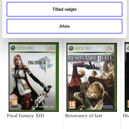
Tillad valgte
Minder om
Afvis
Final fantasy XIII
Resonance of fate
Di