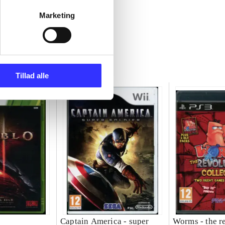
Marketing
Tillad alle
Captain America - super
Worms - the r