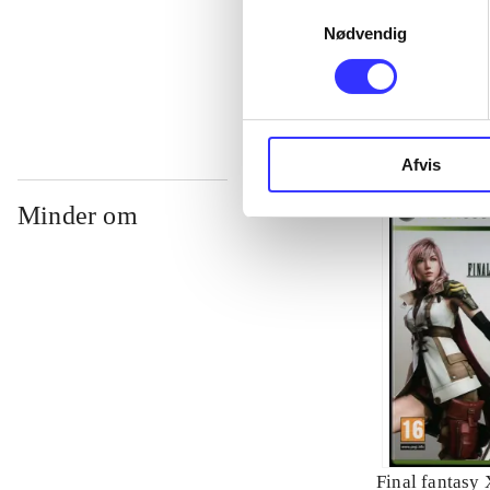
Samtykkevalg
Nødvendig
...
Afvis
Minder om
Final fantasy 