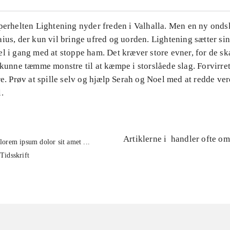
perhelten Lightening nyder freden i Valhalla. Men en ny ondsk
ius, der kun vil bringe ufred og uorden. Lightening sætter sin
l i gang med at stoppe ham. Det kræver store evner, for de sk
 kunne tæmme monstre til at kæmpe i storslåede slag. Forvirre
re. Prøv at spille selv og hjælp Serah og Noel med at redde v
.
Artiklerne i
handler ofte om
lorem ipsum dolor sit amet ...
Tidsskrift