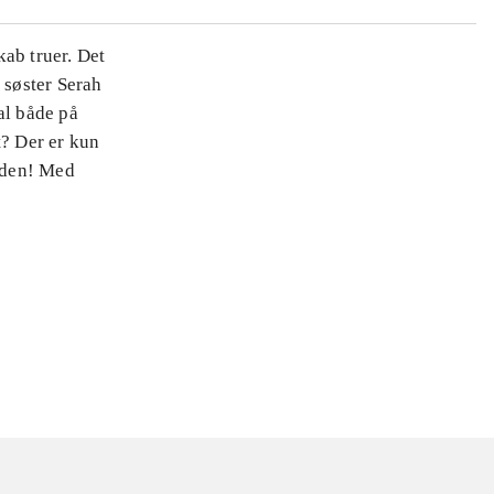
ab truer. Det
 søster Serah
al både på
t? Der er kun
erden! Med