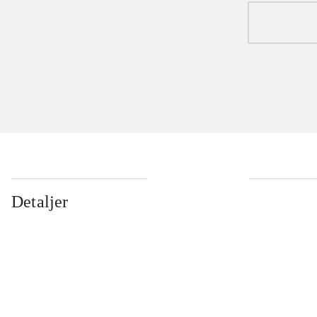
Detaljer
...
...
...
...