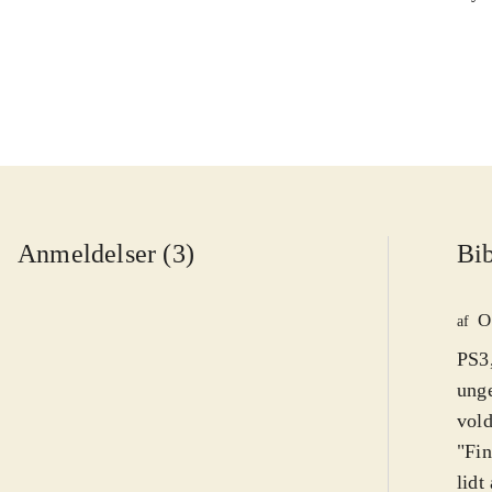
Anmeldelser (3)
Bib
O
af
PS3,
unge
vold
"Fin
lidt