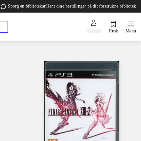
Spørg en bibliotekar
Hent dine bestillinger på dit foretrukne bibliotek
Log ind
Husk
Menu