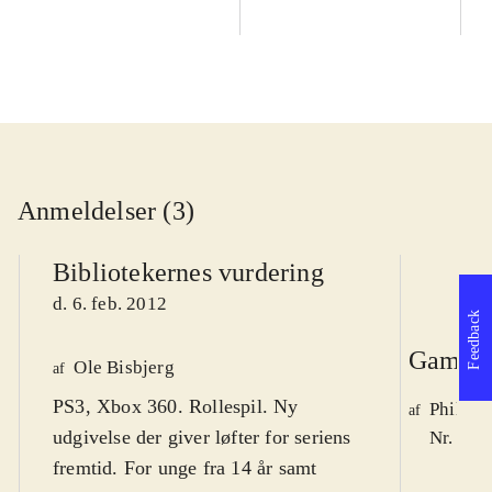
Anmeldelser (3)
Bibliotekernes vurdering
d. 6. feb. 2012
Feedback
Game r
Ole Bisbjerg
af
PS3, Xbox 360. Rollespil. Ny
Philip 
af
udgivelse der giver løfter for seriens
Nr. 125
fremtid. For unge fra 14 år samt