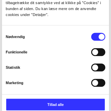
tilbagetrække dit samtykke ved at klikke på ”Cookies” i
Artikler
bunden af siden. Du kan læse mere om de anvendte
cookies under ”Detaljer”.
Alle registrerede artikler fordelt på udgivelser
...
Samtykkevalg
Nødvendig
...
Funktionelle
...
Statistik
...
Marketing
...
Tillad alle