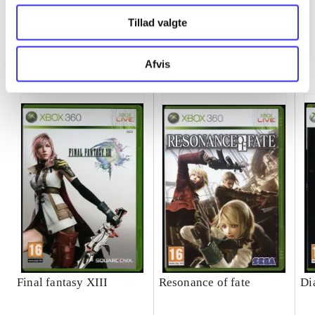
Tillad valgte
Minder om
Afvis
Final fantasy XIII
Resonance of fate
Di