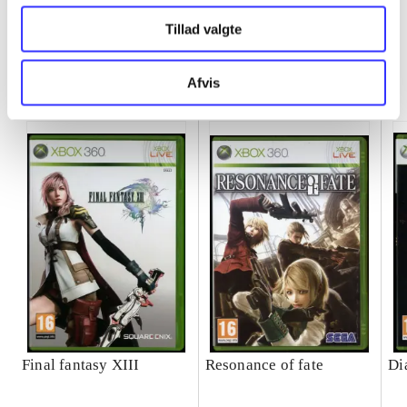
Tillad valgte
Minder om
Afvis
Final fantasy XIII
Resonance of fate
Di