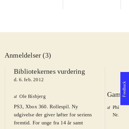
Anmeldelser (3)
Bibliotekernes vurdering
d. 6. feb. 2012
Feedback
Game r
Ole Bisbjerg
af
PS3, Xbox 360. Rollespil. Ny
Philip 
af
udgivelse der giver løfter for seriens
Nr. 125
fremtid. For unge fra 14 år samt