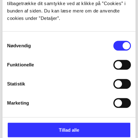
tilbagetrække dit samtykke ved at klikke på ”Cookies” i
Artikler
bunden af siden. Du kan læse mere om de anvendte
cookies under ”Detaljer”.
Alle registrerede artikler fordelt på udgivelser
...
Samtykkevalg
Nødvendig
...
Funktionelle
...
Statistik
...
Marketing
...
Tillad alle