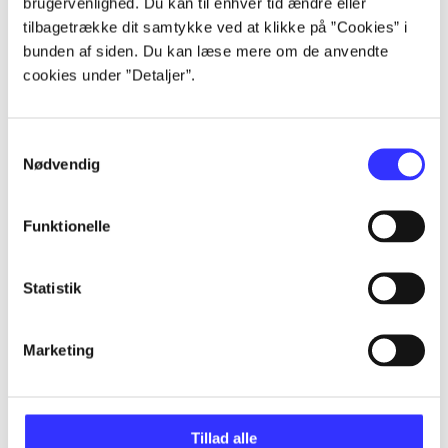
brugervenlighed. Du kan til enhver tid ændre eller
tilbagetrække dit samtykke ved at klikke på ”Cookies” i
Artikler
bunden af siden. Du kan læse mere om de anvendte
Alle registrerede artikler fordelt på udgivelser
cookies under ”Detaljer”.
...
Samtykkevalg
Nødvendig
...
Funktionelle
...
Statistik
...
Marketing
...
Tillad alle