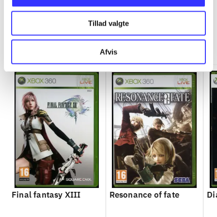
Tillad valgte
Minder om
Afvis
Final fantasy XIII
Resonance of fate
Di