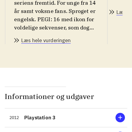
seriens fremtid. For unge fra 14
år samt voksne fans. Sproget er
Læs a
engelsk. PEGI: 16 med ikon for
voldelige sekvenser, som dog
ikke er voldsomt voldelige
.
Læs hele vurderingen
"Final fantasy"-serien nyder
meget stor popularitet. "XIII"
udkom i 2010 og var lidt af en
skuffelse. Primært på grund af
gameplay - for den grafiske side
var flot. "XIII-2" er en direkte
efterfølger og historien tager
Informationer og udgaver
sin begyndelse kort efter. Men
nu er det heltinden Serah, der
Playstation 3
2012
sætter ud på en rejse for at
hjælpe Lightening - i selskab