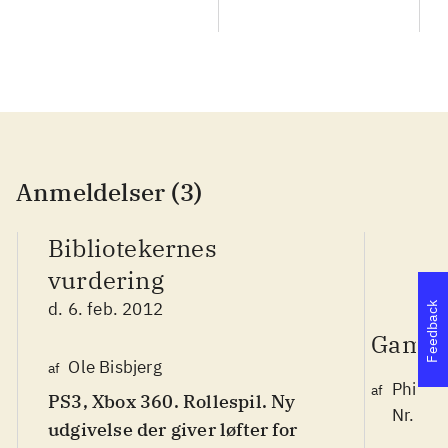
Anmeldelser (3)
Bibliotekernes
vurdering
d. 6. feb. 2012
Feedback
Game 
Ole Bisbjerg
af
Philip 
af
PS3, Xbox 360. Rollespil. Ny
Nr. 12
udgivelse der giver løfter for