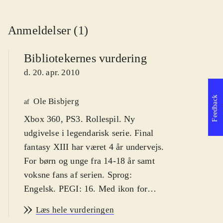
Anmeldelser (1)
Bibliotekernes vurdering
d. 20. apr. 2010
Feedback
Ole Bisbjerg
af
Xbox 360, PS3. Rollespil. Ny
udgivelse i legendarisk serie. Final
fantasy XIII har været 4 år undervejs.
For børn og unge fra 14-18 år samt
voksne fans af serien. Sprog:
Engelsk. PEGI: 16. Med ikon for
vold. Kun single-player
.
Læs hele vurderingen
"Final fantasy" har siden først i