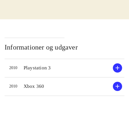
1990'erne haft en stor og trofast
fanskare, som elsker seriens pompøse
blanding af rollespil og action. Den
nye udgivelse fortsætter ufortrødent i
samme spor, og skuffer ikke.
Historien er som altid ret indviklet.
Informationer og udgaver
En gruppe med heltinden Lightening
og helten Snow i spidsen, kæmper
Playstation 3
2010
for at redde de 2 verdener Cocoon og
Pulse, som trues af magtfulde onde
kræfter. Kampene mellem heltene og
Xbox 360
2010
de onde foregår i et nyt og udmærket
trækbaseret system med mange
muligheder, som derfor kræver lidt
tilvænning. Dialogen og samarbejdet
i gruppen er meget vigtig - uden godt