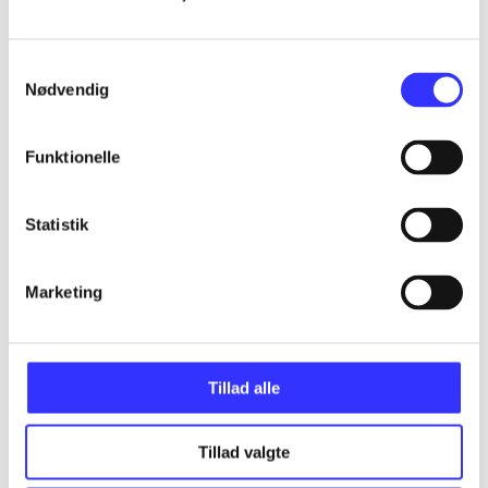
...
Samtykkevalg
Nødvendig
...
Funktionelle
...
Statistik
...
Marketing
Tillad alle
Minder om
Tillad valgte