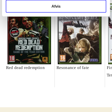
Afvis
Red dead redemption
Resonance of fate
Fi
Te