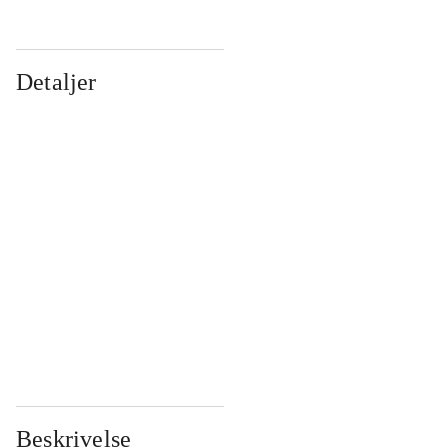
Detaljer
...
...
...
...
...
...
...
...
...
...
...
...
Beskrivelse