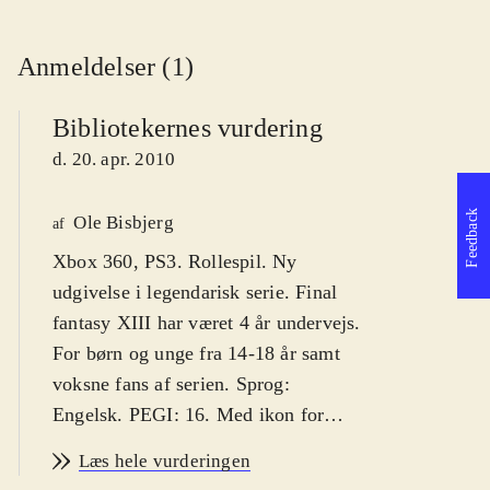
Anmeldelser (1)
Bibliotekernes vurdering
d. 20. apr. 2010
Feedback
Ole Bisbjerg
af
Xbox 360, PS3. Rollespil. Ny
udgivelse i legendarisk serie. Final
fantasy XIII har været 4 år undervejs.
For børn og unge fra 14-18 år samt
voksne fans af serien. Sprog:
Engelsk. PEGI: 16. Med ikon for
vold. Kun single-player
.
Læs hele vurderingen
"Final fantasy" har siden først i