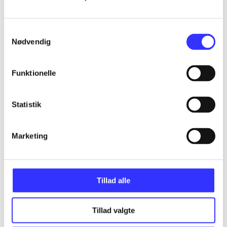
...
Samtykkevalg
Nødvendig
...
Funktionelle
...
Statistik
...
Marketing
Tillad alle
Minder om
Tillad valgte