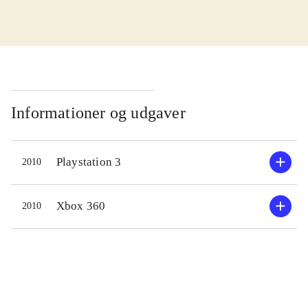
1990'erne haft en stor og trofast
fanskare, som elsker seriens pompøse
blanding af rollespil og action. Den
nye udgivelse fortsætter ufortrødent i
samme spor, og skuffer ikke.
Historien er som altid ret indviklet.
Informationer og udgaver
En gruppe med heltinden Lightening
og helten Snow i spidsen, kæmper
Playstation 3
2010
for at redde de 2 verdener Cocoon og
Pulse, som trues af magtfulde onde
kræfter. Kampene mellem heltene og
Xbox 360
2010
de onde foregår i et nyt og udmærket
trækbaseret system med mange
muligheder, som derfor kræver lidt
tilvænning. Dialogen og samarbejdet
i gruppen er meget vigtig - uden godt