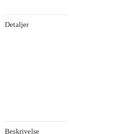
Detaljer
...
...
...
...
...
...
...
...
...
...
...
...
Beskrivelse