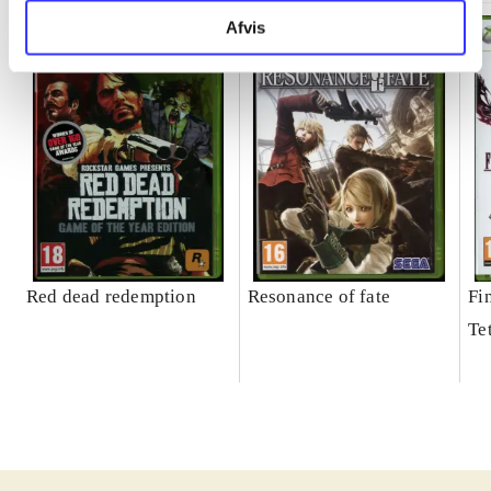
Afvis
Red dead redemption
Resonance of fate
Fi
Te