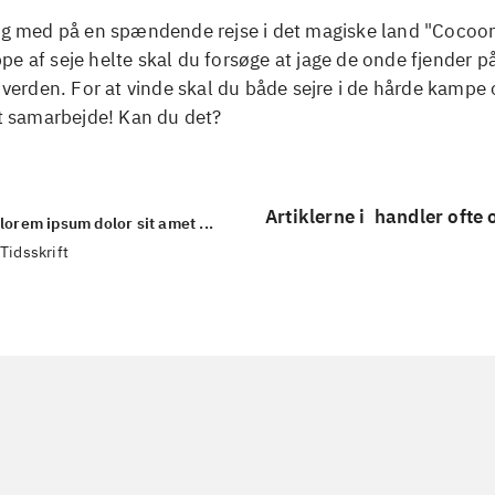
Tag med på en spændende rejse i det magiske land "Coco
e af seje helte skal du forsøge at jage de onde fjender på
i verden. For at vinde skal du både sejre i de hårde kampe 
at samarbejde! Kan du det?
Artiklerne i
handler ofte
lorem ipsum dolor sit amet ...
Tidsskrift