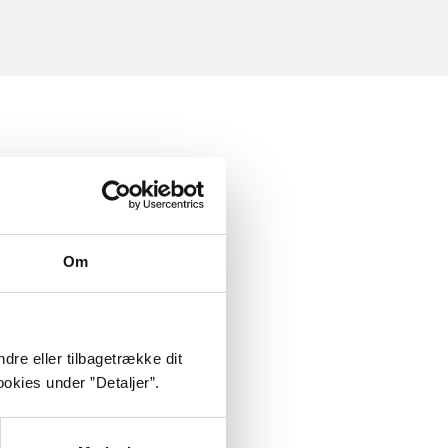
Om
dre eller tilbagetrække dit
okies under ”Detaljer”.