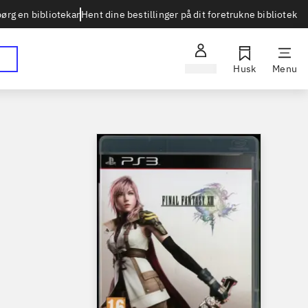
Hent dine bestillinger på dit foretrukne bibliotek
ørg en bibliotekar
Log ind
Husk
Menu