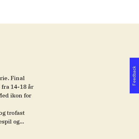
Feedback
rie. Final
 fra 14-18 år
Med ikon for
og trofast
espil og
me spor, og
gruppe med