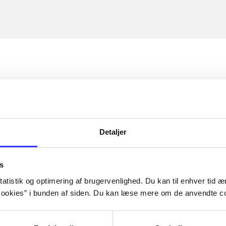
Detaljer
s
atistik og optimering af brugervenlighed. Du kan til enhver tid æn
ookies” i bunden af siden. Du kan læse mere om de anvendte co