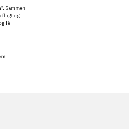
on". Sammen
 flugt og
og få
 om