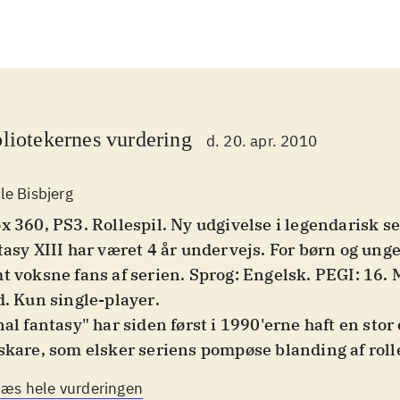
liotekernes vurdering
d. 20. apr. 2010
le Bisbjerg
x 360, PS3. Rollespil. Ny udgivelse i legendarisk se
tasy XIII har været 4 år undervejs. For børn og unge
t voksne fans af serien. Sprog: Engelsk. PEGI: 16. 
d. Kun single-player
.
nal fantasy" har siden først i 1990'erne haft en stor 
skare, som elsker seriens pompøse blanding af roll
ion. Den nye udgivelse fortsætter ufortrødent i sam
Læs hele vurderingen
ffer ikke. Historien er som altid ret indviklet. En 