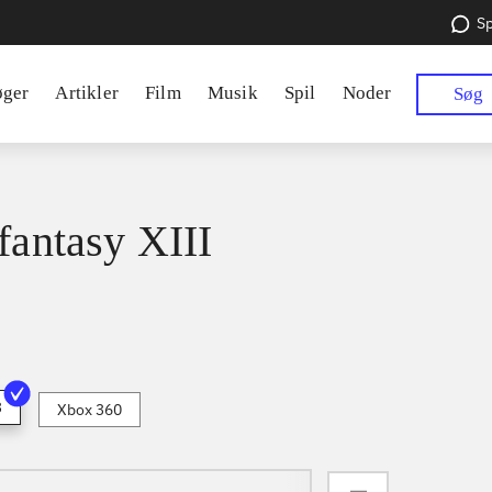
Sp
øger
Artikler
Film
Musik
Spil
Noder
Søg
 fantasy XIII
3
Xbox 360