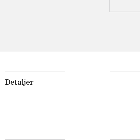
Detaljer
...
...
...
...