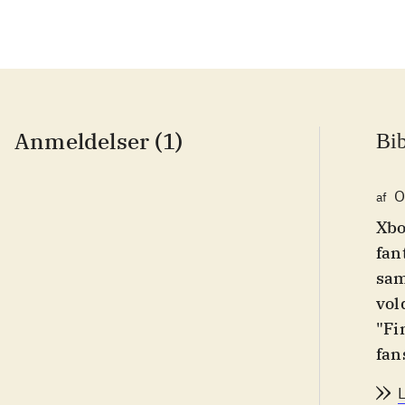
Anmeldelser (1)
Bib
O
af
Xbo
fan
sam
vol
"Fi
fan
act
sku