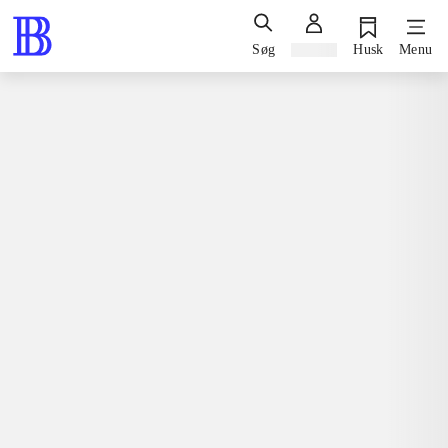
Søg
Log ind
Husk
Menu
Spil / computerspil
Playstation 3, 2010
Final fantasy XIII