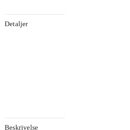
Detaljer
...
...
...
...
...
...
...
...
...
...
...
...
Beskrivelse