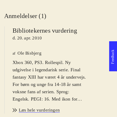
Anmeldelser (1)
Bibliotekernes vurdering
d. 20. apr. 2010
Feedback
Ole Bisbjerg
af
Xbox 360, PS3. Rollespil. Ny
udgivelse i legendarisk serie. Final
fantasy XIII har været 4 år undervejs.
For børn og unge fra 14-18 år samt
voksne fans af serien. Sprog:
Engelsk. PEGI: 16. Med ikon for
vold. Kun single-player
.
Læs hele vurderingen
"Final fantasy" har siden først i