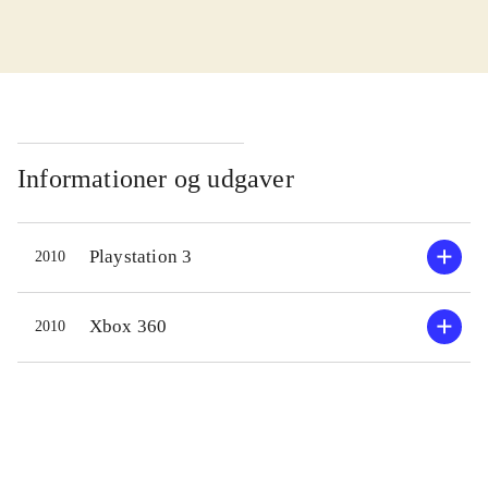
1990'erne haft en stor og trofast
fanskare, som elsker seriens pompøse
blanding af rollespil og action. Den
nye udgivelse fortsætter ufortrødent i
samme spor, og skuffer ikke.
Historien er som altid ret indviklet.
Informationer og udgaver
En gruppe med heltinden Lightening
og helten Snow i spidsen, kæmper
Playstation 3
2010
for at redde de 2 verdener Cocoon og
Pulse, som trues af magtfulde onde
kræfter. Kampene mellem heltene og
Xbox 360
2010
de onde foregår i et nyt og udmærket
trækbaseret system med mange
muligheder, som derfor kræver lidt
tilvænning. Dialogen og samarbejdet
i gruppen er meget vigtig - uden godt