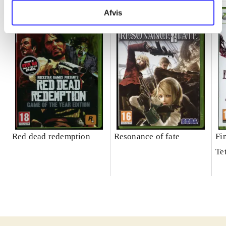
Afvis
Red dead redemption
Resonance of fate
Fi
Te