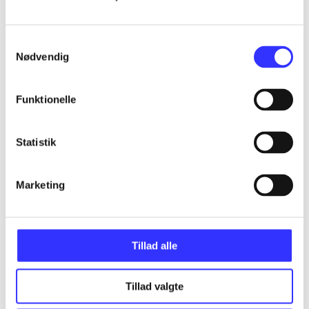
...
Samtykkevalg
Nødvendig
...
Funktionelle
...
Statistik
...
Marketing
Tillad alle
Minder om
Tillad valgte