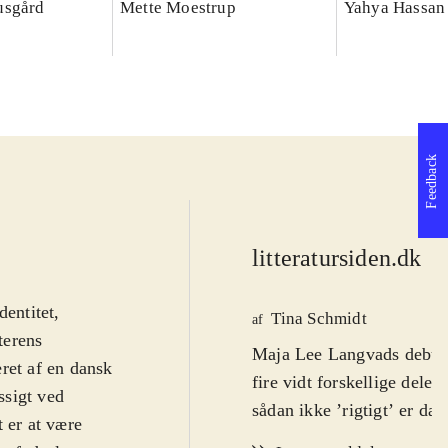
usgård
Mette Moestrup
Yahya Hassan 
Feedback
litteratursiden.dk
d
entitet,
Tina Schmidt
af
terens
Maja Lee Langvads debutd
ret af en dansk
fire vidt forskellige dele
ssigt ved
sådan ikke ’rigtigt’ er da