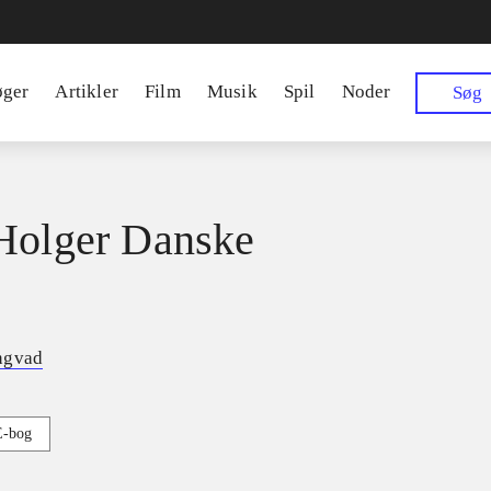
øger
Artikler
Film
Musik
Spil
Noder
Søg
Holger Danske
ngvad
E-bog