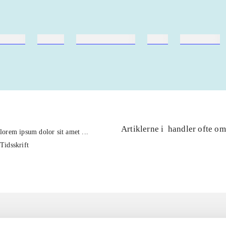
ebøger
ridning
hestesygdomme
vokal
sygdomme
Artiklerne i
handler ofte om
lorem ipsum dolor sit amet ...
Tidsskrift