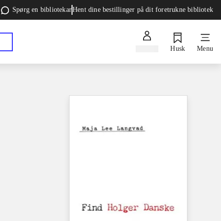
Spørg en bibliotekar
Hent dine bestillinger på dit foretrukne bibliotek
Log ind
Husk
Menu