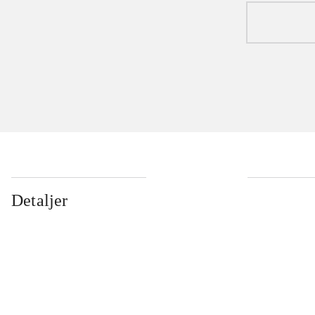
Detaljer
...
...
...
...