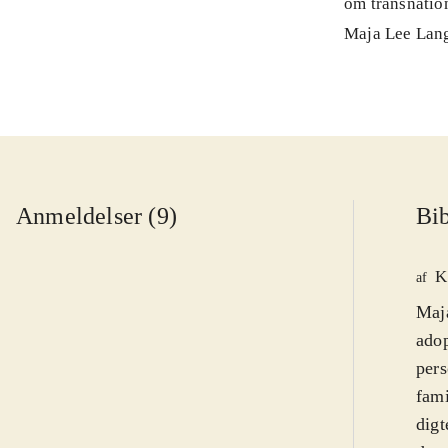
om transnatio
Maja Lee Lan
Anmeldelser (9)
Bib
K
af
Maja
adop
pers
fami
digter