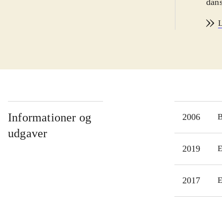
dans
adop
L
adop
Int
og f
"Dan
født
digt
spør
Informationer og
2006
Digt
udgaver
Bana
2019
E
2017
E