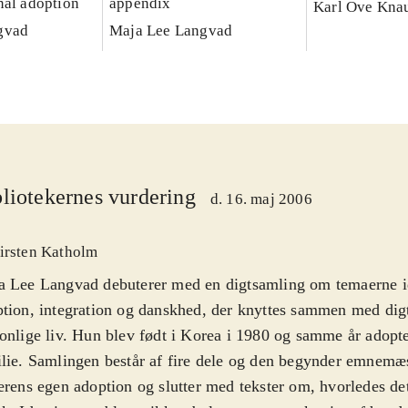
nal adoption
appendix
Karl Ove Kna
gvad
Maja Lee Langvad
liotekernes vurdering
d. 16. maj 2006
irsten Katholm
 Lee Langvad debuterer med en digtsamling om temaerne id
tion, integration og danskhed, der knyttes sammen med dig
onlige liv. Hun blev født i Korea i 1980 og samme år adopte
lie. Samlingen består af fire dele og den begynder emnemæ
ens egen adoption og slutter med tekster om, hvorledes det er at være