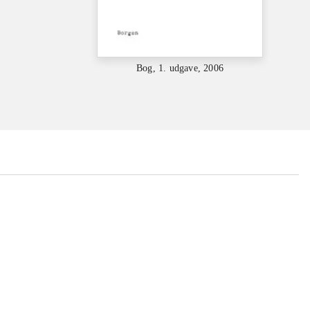
Bog, 1. udgave, 2006
...
...