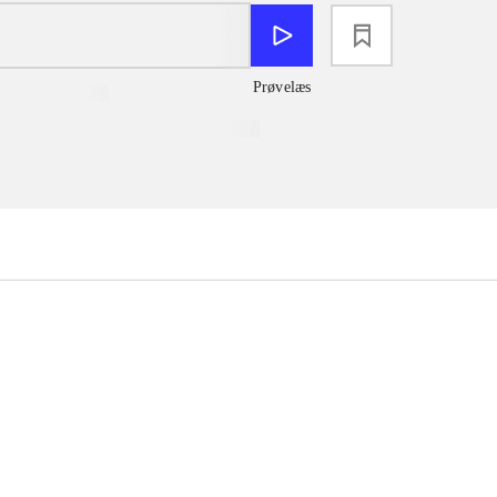
loading
Prøvelæs
...
...
...
...
...
...