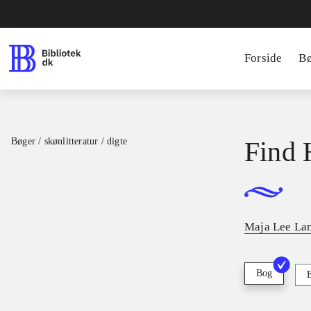
Forside
B
Bøger / skønlitteratur / digte
Find 
Maja Lee La
Bog