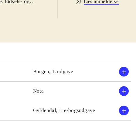
s fødsels- og
Læs anmeldelse
problemer ved
r.
hed, fordomme
om hun kalder
r, fordi du er
i en enkel
iller relevante
 Danmark.
Borgen, 1. udgave
terære tidsskrift
Nota
Gyldendal, 1. e-bogsudgave