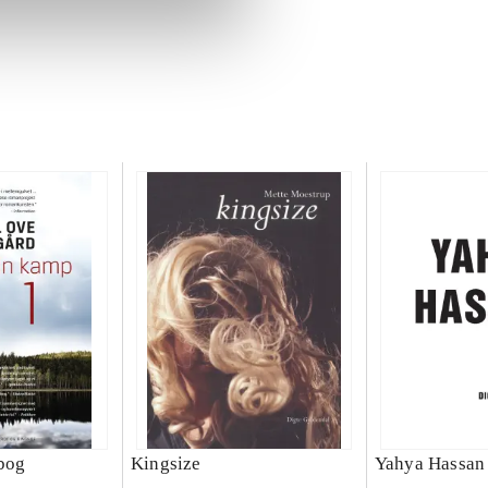
bog
Kingsize
Yahya Hassan 