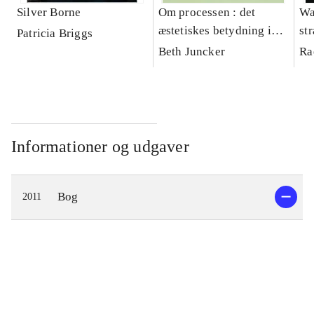
Silver Borne
Om processen : det
Wa
æstetiskes betydning i
st
Patricia Briggs
børns kultur
Beth Juncker
Ra
Informationer og udgaver
Bog
2011