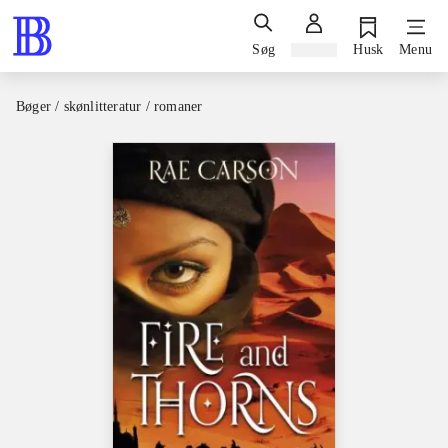
Søg
Log ind
Husk
Menu
Bøger / skønlitteratur / romaner