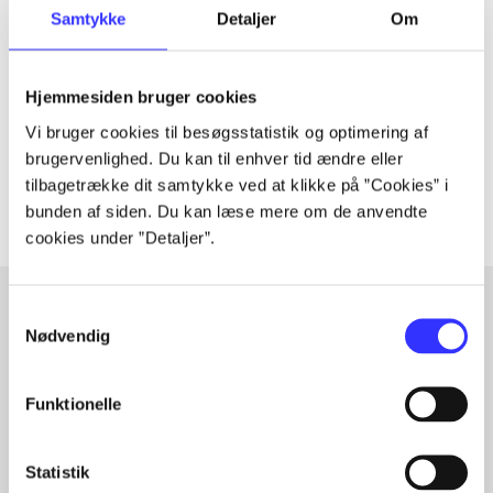
Tidsskrift
Samtykke
Detaljer
Om
Artiklen er en del af
Hjemmesiden bruger cookies
lorem ipsum dolor sit amet ...
Tidsskrift
Vi bruger cookies til besøgsstatistik og optimering af
brugervenlighed. Du kan til enhver tid ændre eller
Artiklerne i
handler ofte om
tilbagetrække dit samtykke ved at klikke på ”Cookies” i
bunden af siden. Du kan læse mere om de anvendte
cookies under ”Detaljer”.
Samtykkevalg
Nødvendig
Artikler med samme emner
Fra
Funktionelle
Statistik