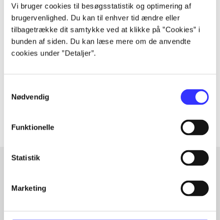
Vi bruger cookies til besøgsstatistik og optimering af
brugervenlighed. Du kan til enhver tid ændre eller
Tidsskrift
tilbagetrække dit samtykke ved at klikke på ”Cookies” i
bunden af siden. Du kan læse mere om de anvendte
Artiklen er en del af
cookies under ”Detaljer”.
lorem ipsum dolor sit amet ...
Tidsskrift
Samtykkevalg
Nødvendig
Artiklerne i
handler ofte om
Funktionelle
Statistik
Artikler med samme emner
Marketing
Fra