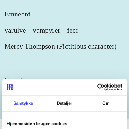
Emneord
varulve
vampyrer
feer
Mercy Thompson (Fictitious character)
Lignende emneord
heste
børnebøger
ridning
hestesygdomme
vokal
Samtykke
Detaljer
Om
Hjemmesiden bruger cookies