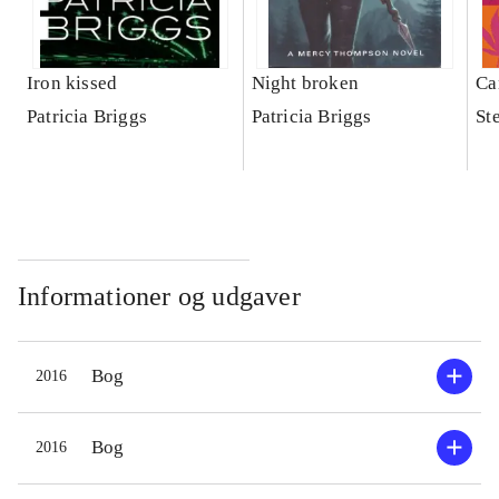
Iron kissed
Night broken
Can
Patricia Briggs
Patricia Briggs
St
Informationer og udgaver
Bog
2016
Bog
2016