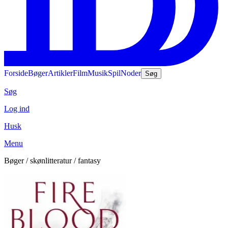
Forside
Bøger
Artikler
Film
Musik
Spil
Noder
Søg
Søg
Log ind
Husk
Menu
Bøger / skønlitteratur / fantasy