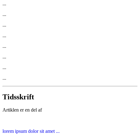
...
...
...
...
...
...
...
...
Tidsskrift
Artiklen er en del af
lorem ipsum dolor sit amet ...