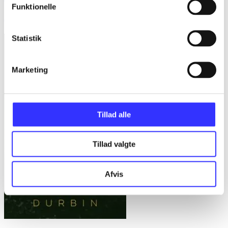
The sword saint
Funktionelle
Conn Iggulden
Statistik
Marketing
Tillad alle
Tillad valgte
Afvis