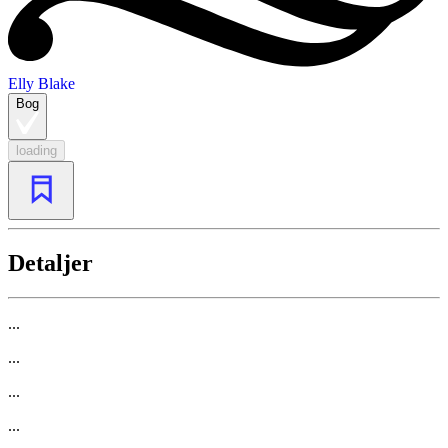
Elly Blake
Bog
loading
Detaljer
...
...
...
...