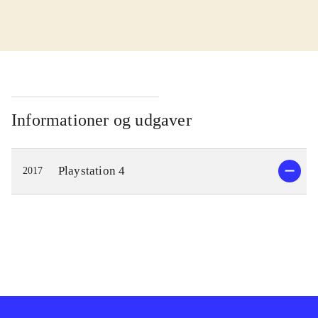
med, at lære de mest basale
kontroller og får derefter et bestemt
brandkøretøj til bemanding. Når
udrykningen lyder, hopper man i
brandbilen og kører til branden, som
derefter slukkes med det medbragte
Informationer og udgaver
udstyr. Flere og mere komplicerede
brande slukkes og man stiger i
Playstation 4
2017
graderne, hvilket giver adgang til
større brandbiler og mere
komplicerede rednings- og
brandslukningsopgaver. Her skal fx
menneskeliv reddes og kemiske
udslip inddæmmes. Lyden består af
underlægningsmusik og reallyd fra
køretøjerne. Sproget engelsk og