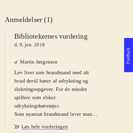
Anmeldelser (1)
Bibliotekernes vurdering
d. 9. jan. 2018
Feedback
Martin Jørgensen
af
Lev livet som brandmand med alt
hvad dertil hører af udrykning og
slukningsopgaver. For de mindre
spillere som elsker
udrykningskøretøjer
.
Som nyansat brandmand lever man
sit liv på brandstationen, og venter på
Læs hele vurderingen
næste udrykningsopgave. Man starter