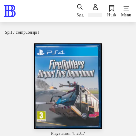
Søg
Log ind
Husk
Menu
Spil / computerspil
Playstation 4, 2017