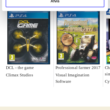
Afvis
DCL - the game
Professional farmer 2017
Che
si
Climax Studios
Visual Imagination
Software
Cy