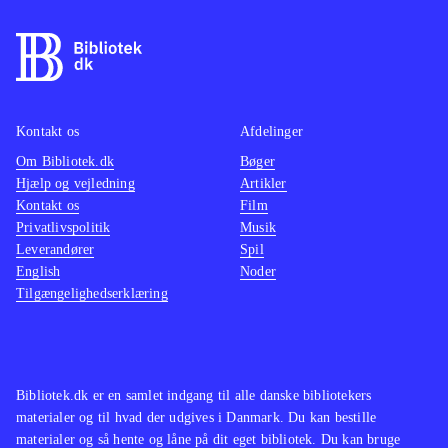
dialogen foregår via tekstbokse
.
Et spil der lover godt, men hvor
produktet simpelthen virker ufærdigt.
Kontrollen af køretøjer virker rodet,
miljøerne er underligt mekaniske og
Kontakt os
Afdelinger
tomme. Når man kører kan man ikke
Om Bibliotek.dk
Bøger
Hjælp og vejledning
Artikler
kollidere med fx fodgængere og biler,
Kontakt os
Film
men sagtens bringes til fuldt stop af
Privatlivspolitik
Musik
en lille busk. Missionerne er
Leverandører
Spil
repetitive og overordnet virker spillet
English
Noder
Tilgængelighedserklæring
ensformigt. PEGI er 3. Fra 8 år
.
Der findes ikke nyere
brandmandsspil på bibliotekerne.
Simulationsmodellen minder til dels
Bibliotek.dk er en samlet indgang til alle danske bibliotekers
om spil som
Professional farmer -
materialer og til hvad der udgives i Danmark. Du kan bestille
American dream
.
materialer og så hente og låne på dit eget bibliotek. Du kan bruge