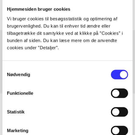
Artiklerne i
handler ofte om
Hjemmesiden bruger cookies
Vi bruger cookies til besøgsstatistik og optimering af
brugervenlighed. Du kan til enhver tid ændre eller
tilbagetrække dit samtykke ved at klikke på ”Cookies” i
bunden af siden. Du kan læse mere om de anvendte
cookies under ”Detaljer”.
Artikler med samme emner
Fra
Samtykkevalg
Nødvendig
Funktionelle
Statistik
Artikler
Marketing
Alle registrerede artikler fordelt på udgivelser