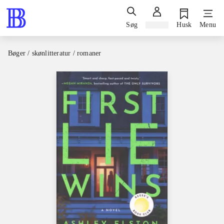
Søg
Log ind
Husk
Menu
Bøger / skønlitteratur / romaner