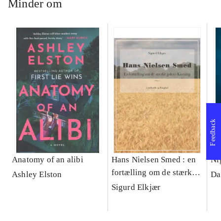
Minder om
Feedback
Anatomy of an alibi
Hans Nielsen Smed : en
Ni
fortælling om de stærke
Ashley Elston
Da
jyder i Korning
Sigurd Elkjær