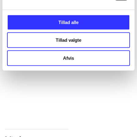
...
Tillad alle
...
Tillad valgte
...
Afvis
...
...