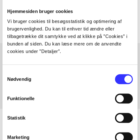
Tidsskrift
Hjemmesiden bruger cookies
Artiklerne i
handler ofte om
Vi bruger cookies til besøgsstatistik og optimering af
brugervenlighed. Du kan til enhver tid ændre eller
tilbagetrække dit samtykke ved at klikke på ”Cookies” i
bunden af siden. Du kan læse mere om de anvendte
cookies under ”Detaljer”.
Artikler med samme emner
Samtykkevalg
Fra
Nødvendig
Funktionelle
Statistik
Marketing
Artikler