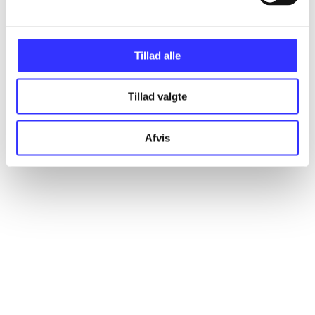
Alle registrerede artikler fordelt på udgivelser
Tillad alle
...
Tillad valgte
...
Afvis
...
...
...