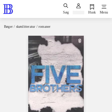
Søg
Log ind
Husk
Menu
Bøger / skønlitteratur / romaner