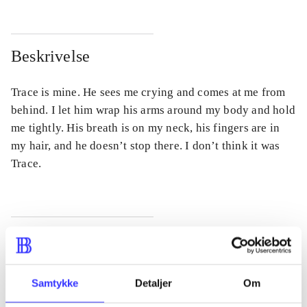
Beskrivelse
Trace is mine. He sees me crying and comes at me from
behind. I let him wrap his arms around my body and hold
me tightly. His breath is on my neck, his fingers are in
my hair, and he doesn’t stop there. I don’t think it was
Trace.
Tidsskrift
Artiklen er en del af
Samtykke
Detaljer
Om
lorem ipsum dolor sit amet ...